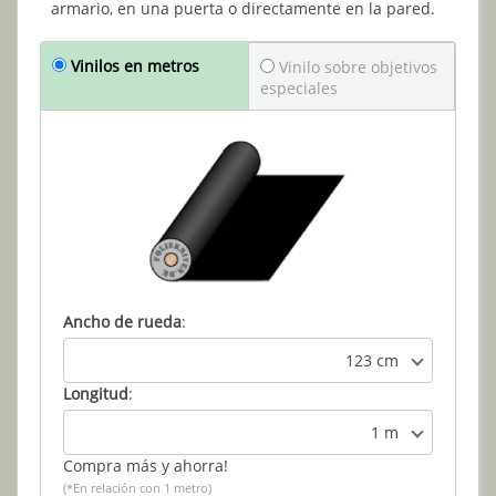
armario, en una puerta o directamente en la pared.
Vinilos en metros
Vinilo sobre objetivos
especiales
Ancho de rueda
:
123 cm
Longitud
:
1 m
Compra más y ahorra!
(*En relación con 1 metro)