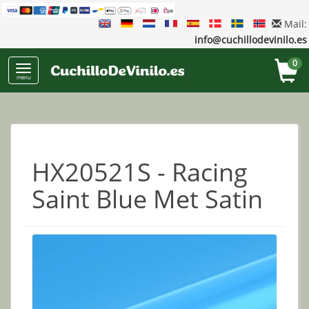
Mail:
info@cuchillodevinilo.es
0
menu
HX20521S - Racing
Saint Blue Met Satin