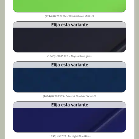
(1714) HX20228M - Wasabi Green Matt HX
Elija esta variante
(1646) HX20532B – Abyssal blue gloss
Elija esta variante
(1694) HX20236S - Celestial Blue Met Satin HX
Elija esta variante
(1650) HX20281B - Night Blue Gloss