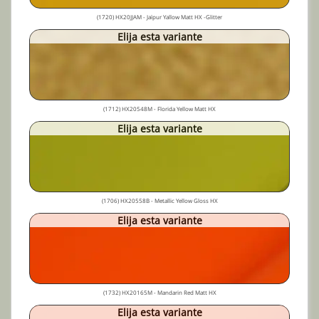
(1720) HX20JJAM - Jaïpur Yallow Matt HX -Glitter
Elija esta variante
(1712) HX20548M - Florida Yellow Matt HX
Elija esta variante
(1706) HX20558B - Metallic Yellow Gloss HX
Elija esta variante
(1732) HX20165M - Mandarin Red Matt HX
Elija esta variante