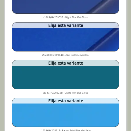
(1665) HX20905B - Night Blue Met Gloss
Elija esta variante
(1638) HX20P004B - Azul Brillante Apollon
Elija esta variante
(2347) HX20525B - Grand Prix Blue Gloss
Elija esta variante
(1659) HX20521S - Racing Saint Blue Met Satin