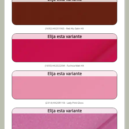
(1692) HX20196S - Red Alu Satin HX
Elija esta variante
(1693) HX20220M - Fuchsia Matt HX
Elija esta variante
(2314) HX20R11B - Lady Pink Gloss
Elija esta variante