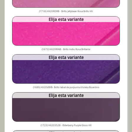
(1718) HX20RDRB - Brillo Jellybean Rosa Brillo HX
Elija esta variante
(1672) HX20RINB - Brillo Indio Rosa Brillante
Elija esta variante
(1689) HX20VBYB- Brillo labial de purpurina Violeta Bizantino
Elija esta variante
(1723) HX20352B - Elderberry Purple Gloss HX