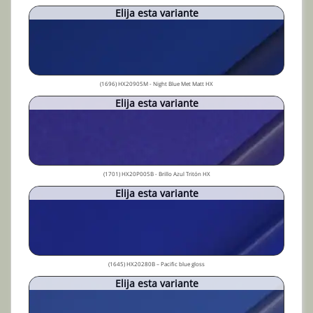
Elija esta variante
(1696) HX20905M - Night Blue Met Matt HX
Elija esta variante
(1701) HX20P005B - Brillo Azul Tritón HX
Elija esta variante
(1645) HX20280B – Pacific blue gloss
Elija esta variante