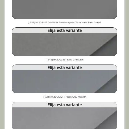
(1657) HX20445B - vinilo de Envoltura para Coche Hexis Pearl Grey G
Elija esta variante
(1648) HX20G03S - Santi Grey Satin
Elija esta variante
(1721) HX20GGIM - Frozen Grey Matt HX
Elija esta variante