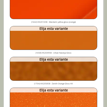
(1642) HX20165B - Mandarin yellow gloss (orange)
Elija esta variante
(1658) HX20495B - Urban Naranja Gloss
Elija esta variante
(1704) HX20585B - Zenith Orange Gloss HX
Elija esta variante