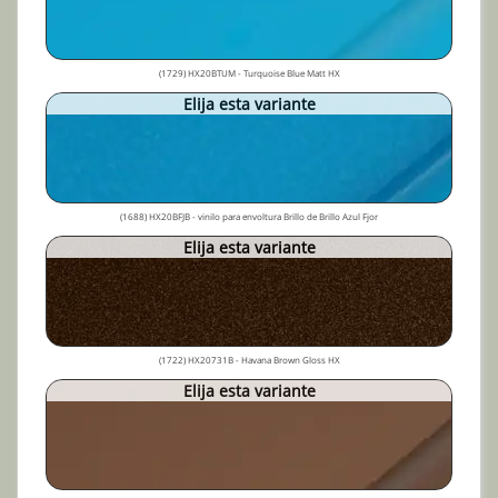
(1729) HX20BTUM - Turquoise Blue Matt HX
Elija esta variante
(1688) HX20BFJB - vinilo para envoltura Brillo de Brillo Azul Fjor
Elija esta variante
(1722) HX20731B - Havana Brown Gloss HX
Elija esta variante