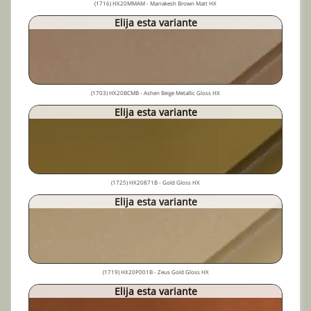
(1716) HX20MMAM - Marrakesh Brown Matt HX
Elija esta variante
(1703) HX20BCMB - Ashen Beige Metallic Gloss HX
Elija esta variante
(1725) HX20871B - Gold Gloss HX
Elija esta variante
(1719) HX20P001B - Zeus Gold Gloss HX
Elija esta variante