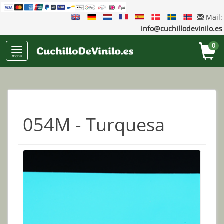
Mail:
info@cuchillodevinilo.es
0
menu
054M - Turquesa