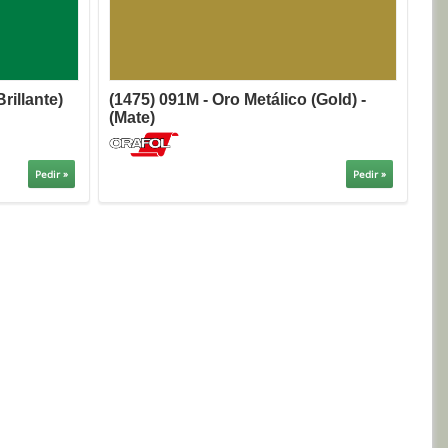
rillante)
(1475) 091M - Oro Metálico (Gold) -
(Mate)
Pedir »
Pedir »