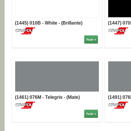
(1445) 010B - White - (Brillante)
(1447) 070B
Pedir »
(1461) 076M - Telegris - (Mate)
(1491) 076B
Pedir »