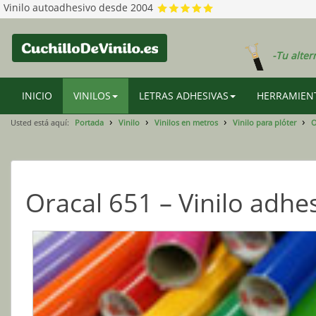
Vinilo autoadhesivo desde 2004
-Tu alter
INICIO
VINILOS
LETRAS ADHESIVAS
HERRAMIENT
Usted está aquí:
Portada
Vinilo
Vinilos en metros
Vinilo para plóter
O
Oracal 651 – Vinilo adhes