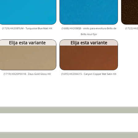
(1729) HX20BTUM - Turquoise Blue Matt HX
(1688) HX20BFJB - vinilo para envoltura Brillo de
(1722) HX
Brillo Azul Fjor
Elija esta variante
Elija esta variante
(1719) HX20P001B - Zeus Gold Gloss HX
(1695) HX20661S - Canyon Copper Met Satin HX