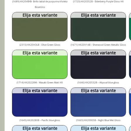
(1689) HX20VBYB- Brillo labial de purpurina Violeta
(1723) HX20352B - Elderberry Purple Gloss HX
Bizantino
Elija esta variante
Elija esta variante
(2315) HX20VOLB - Olive Green Gloss
(1671) HX20V14B – Sherwood Green Metallic Gloss
Elija esta variante
Elija esta variante
(1714) HX20228M - Wasabi Green Matt HX
(1646) HX20532B – Abyssal blue gloss
Elija esta variante
Elija esta variante
(1645) HX20280B – Pacific blue gloss
(1665) HX20905B - Night Blue Met Gloss
Elija esta variante
Elija esta variante