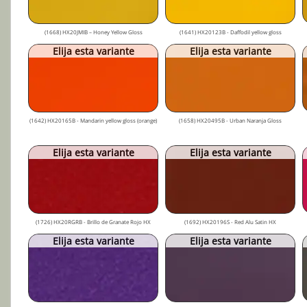
(1668) HX20JMIB – Honey Yellow Gloss
(1641) HX20123B - Daffodil yellow gloss
Elija esta variante
Elija esta variante
(1642) HX20165B - Mandarin yellow gloss (orange)
(1658) HX20495B - Urban Naranja Gloss
Elija esta variante
Elija esta variante
(1726) HX20RGRB - Brillo de Granate Rojo HX
(1692) HX20196S - Red Alu Satin HX
Elija esta variante
Elija esta variante