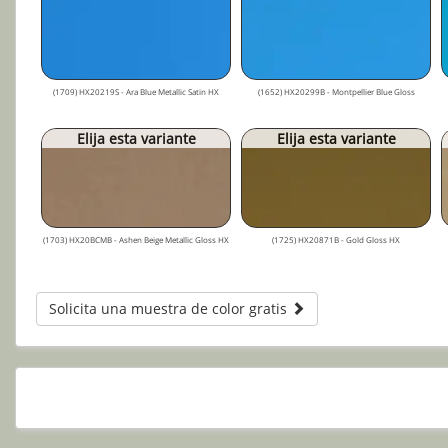
(1709) HX20219S - Ara Blue Metallic Satin HX
(1652) HX20299B - Montpellier Blue Gloss
Elija esta variante
Elija esta variante
(1703) HX20BCMB - Ashen Beige Metallic Gloss HX
(1725) HX20871B - Gold Gloss HX
Solicita una muestra de color gratis