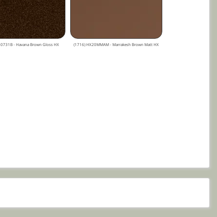
20731B - Havana Brown Gloss HX
(1716) HX20MMAM - Marrakesh Brown Matt HX