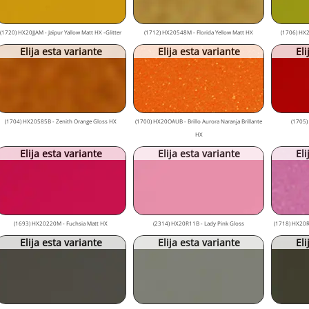
(1720) HX20JJAM - Jaïpur Yallow Matt HX -Glitter
(1712) HX20548M - Florida Yellow Matt HX
(1706) HX2
Elija esta variante
Elija esta variante
Eli
(1704) HX20585B - Zenith Orange Gloss HX
(1700) HX20OAUB - Brillo Aurora Naranja Brillante
(1705)
HX
Elija esta variante
Elija esta variante
Eli
(1693) HX20220M - Fuchsia Matt HX
(2314) HX20R11B - Lady Pink Gloss
(1718) HX20RD
Elija esta variante
Elija esta variante
Eli