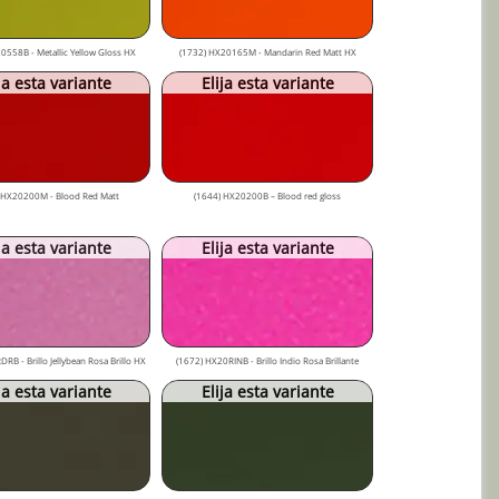
0558B - Metallic Yellow Gloss HX
(1732) HX20165M - Mandarin Red Matt HX
ja esta variante
Elija esta variante
 HX20200M - Blood Red Matt
(1644) HX20200B – Blood red gloss
ja esta variante
Elija esta variante
RB - Brillo Jellybean Rosa Brillo HX
(1672) HX20RINB - Brillo Indio Rosa Brillante
ja esta variante
Elija esta variante