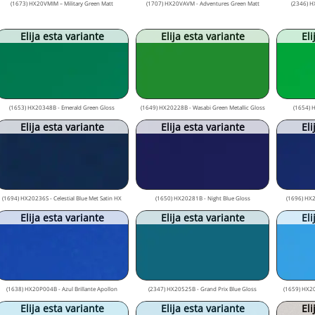
(1673) HX20VMIM – Military Green Matt
(1707) HX20VAVM - Adventures Green Matt
(2346) H
Elija esta variante
Elija esta variante
Eli
(1653) HX20348B - Emerald Green Gloss
(1649) HX20228B - Wasabi Green Metallic Gloss
(1654) 
Elija esta variante
Elija esta variante
Eli
(1694) HX20236S - Celestial Blue Met Satin HX
(1650) HX20281B - Night Blue Gloss
(1696) HX2
Elija esta variante
Elija esta variante
Eli
(1638) HX20P004B - Azul Brillante Apollon
(2347) HX20525B - Grand Prix Blue Gloss
(1659) HX20
Elija esta variante
Elija esta variante
Eli