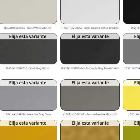
(1698) HX20BNCS - Nacre White Satin HX
(1667) HX20BSAB - Brillo Saturno Blanco Brillante
(1647) 
Elija esta variante
Elija esta variante
Eli
(1656) HX20423B - Shark Grey Gloss
(1618) HX20GANM - Anthracite Grey Metallic Matt
(1657) HX2044
Elija esta variante
Elija esta variante
Eli
(1666) HX20990B – Meteorite Grey Gloss
(1697) HX20948B - Bronze Grey Met Gloss HX
(1702) HX
Elija esta variante
Elija esta variante
Eli