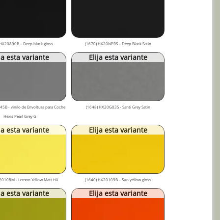
HX20890B – Deep black gloss
(1670) HX20NPRS – Deep Black Satin
ja esta variante
Elija esta variante
5B - vinilo de Envoltura para Coche
(1648) HX20G03S - Santi Grey Satin
Hexis Pearl Grey G
ja esta variante
Elija esta variante
20108M - Lemon Yellow Matt HX
(1640) HX20109B – Sun yellow gloss
ja esta variante
Elija esta variante