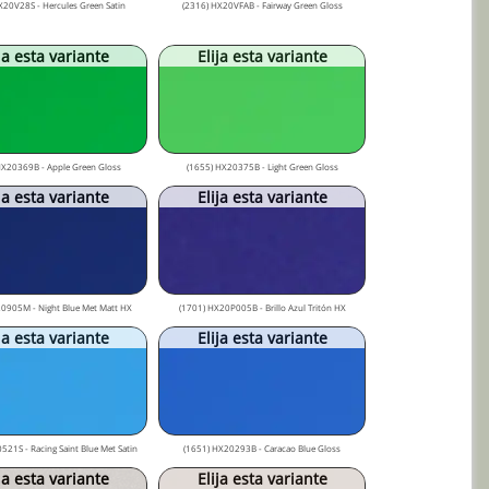
X20V28S - Hercules Green Satin
(2316) HX20VFAB - Fairway Green Gloss
ja esta variante
Elija esta variante
HX20369B - Apple Green Gloss
(1655) HX20375B - Light Green Gloss
ja esta variante
Elija esta variante
0905M - Night Blue Met Matt HX
(1701) HX20P005B - Brillo Azul Tritón HX
ja esta variante
Elija esta variante
521S - Racing Saint Blue Met Satin
(1651) HX20293B - Caracao Blue Gloss
ja esta variante
Elija esta variante