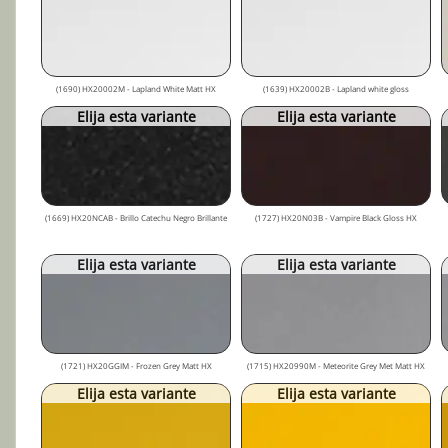
(1690) HX20002M - Lapland White Matt HX
(1639) HX20002B - Lapland white gloss
Elija esta variante
Elija esta variante
(1669) HX20NCAB - Brillo Catechu Negro Brillante
(1727) HX20N03B - Vampire Black Gloss HX
Elija esta variante
Elija esta variante
(1721) HX20GGIM - Frozen Grey Matt HX
(1715) HX20990M - Meteorite Grey Met Matt HX
Elija esta variante
Elija esta variante