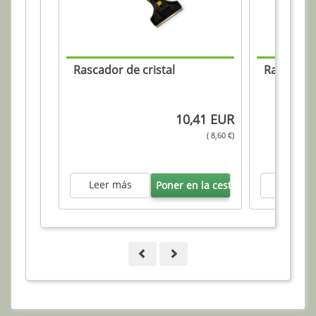
Rascador de cristal
Rasqueta 
10,41 EUR
( 8,60 €)
Leer más
Leer m
Poner en la cesta