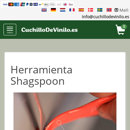
Mail:
info@cuchillodevinilo.es
0
menu
Herramienta
Shagspoon